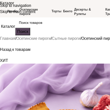
Каталог
Skip to navigation
Осетинские
Десерты &
Ка
Комбо
Торты
Бенто
Skip to main content
пироги
Рулеты
Тр
Каталог
Поиск
Главная
Осетинские пироги
Сытные пироги
Осетинский пир
Назад к товарам
ХИТ