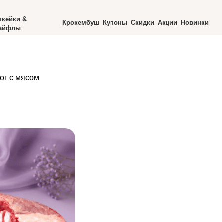
пкейки &
Крокембуш
Купоны
Скидки
Акции
Новинки
айфлы
ог с мясом