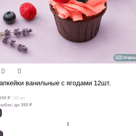
🇺🇸 Origina
апкейки ванильные с ягодами 12шт.
 550
₽
12 шт
ешбэк:
до 355 ₽