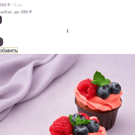
 850
₽
9 шт
ешбэк:
до 285 ₽
обавить