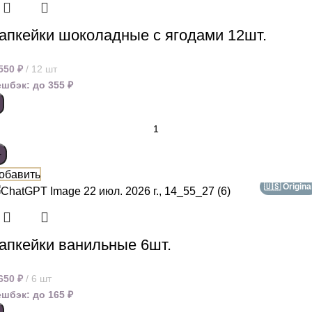
апкейки шоколадные с ягодами 12шт.
 550
₽
12 шт
ешбэк:
до 355 ₽
обавить
🇺🇸 Origina
апкейки ванильные 6шт.
 650
₽
6 шт
ешбэк:
до 165 ₽