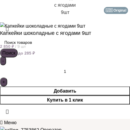
🇺🇸 Original
🇺🇸 Original
Капкейки шоколадные с ягодами 9шт
2 850
₽
9 шт
Поиск
Кешбэк:
до 285 ₽
Добавить
Купить в 1 клик
Меню
Оператор