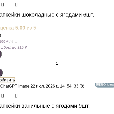
апкейки шоколадные с ягодами 6шт.
ценка
5.00
из 5
)
 100
₽
6 шт
ешбэк:
до 210 ₽
обавить
🇺🇸 Origina
апкейки ванильные с ягодами 9шт.