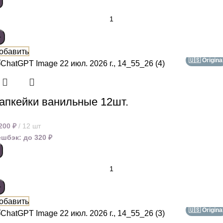
обавить
🇺🇸 Origina
апкейки ванильные 12шт.
 200
₽
12 шт
ешбэк:
до 320 ₽
обавить
🇺🇸 Origina