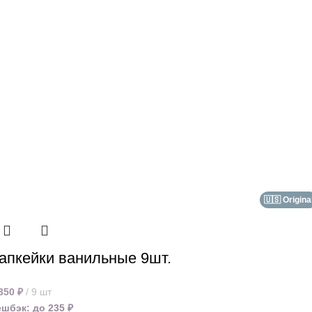
🇺🇸 Origina
апкейки ванильные 9шт.
 350
₽
9 шт
ешбэк:
до 235 ₽