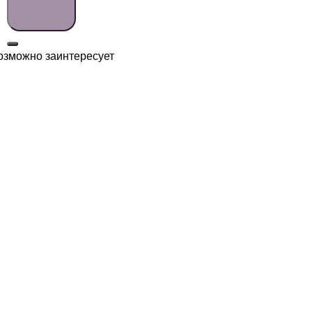
озможно заинтересует