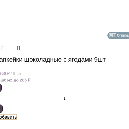
🇺🇸 Origina
апкейки шоколадные с ягодами 9шт
 850
₽
9 шт
ешбэк:
до 285 ₽
обавить