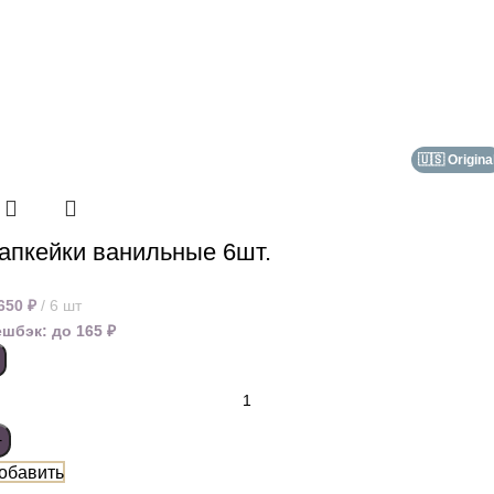
🇺🇸 Origina
апкейки ванильные 6шт.
 650
₽
6 шт
ешбэк:
до 165 ₽
обавить