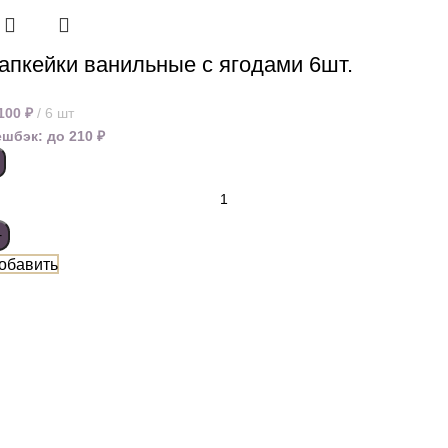
апкейки ванильные с ягодами 6шт.
 100
₽
6 шт
ешбэк:
до 210 ₽
обавить