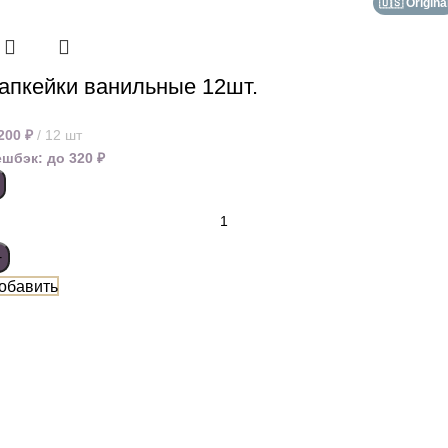
🇺🇸 Origina
апкейки ванильные 12шт.
 200
₽
12 шт
ешбэк:
до 320 ₽
обавить