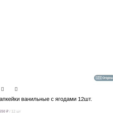
🇺🇸 Origina
апкейки ванильные с ягодами 12шт.
 550
₽
12 шт