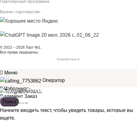
Партнёрская программа
Бизнес партнёрство
© 2022 – 2026 Торт №1.
Все права защищены.
Разработано в
Меню
Оператор
0
Избранное
Главная
О нас
Кешбэк
Доставка и оплата
Блог
Партнёрство
0
элемент
Заказ
Поиск
Поиск
Партнёрская программа
Мой аккаунт
Начните вводить текст, чтобы увидеть товары, которые вы
Бизнес партнёрство
ищете.