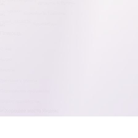
Десерты & Рулеты
Капкейки & Трайфлы
Крокембуш
Помощь
О нас
Акции
Кешбэк
Доставка и оплата
Партнёрская программа
Бизнес партнёрство
© 2022 – 2026 Торт №1.