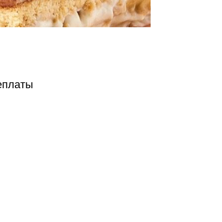
еплаты