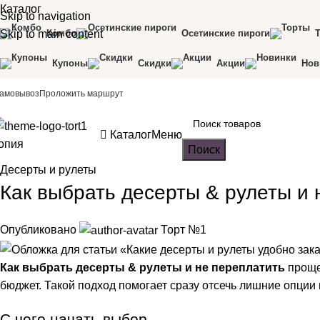
Каталог
Skip to navigation
Skip to main content
Комбо
Осетинские пироги
Купоны
Скидки
Акции
Нов
Приём заказов по телефону: +7 (92
амовывоз
Проложить маршрут
Каталог
Меню
Поиск
Десерты и рулеты
Как выбрать десерты & рулеты и 
Опубликовано
Торт №1
Как выбрать десерты & рулеты и не переплатить
проще
бюджет. Такой подход помогает сразу отсечь лишние опции и
С чего начать выбор