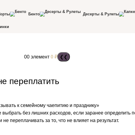
Торты
Бенто
Десерты & Рулеты
инки
5) 247-58-85
0
0
элемент
0
₽
не переплатить
 выбрать без лишних расходов, если заранее определить п
 не переплачивать за то, что не влияет на результат.